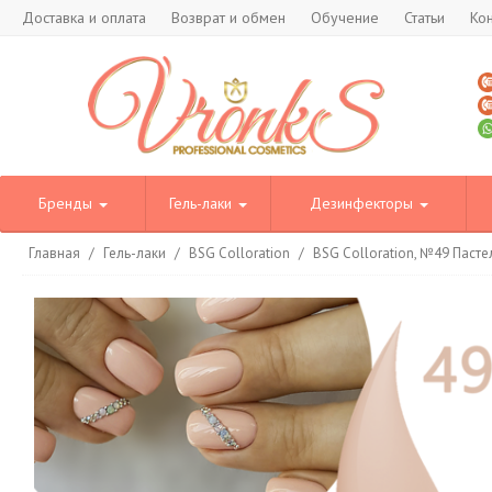
Доставка и оплата
Возврат и обмен
Обучение
Статьи
Ко
Бренды
Гель-лаки
Дезинфекторы
Главная
/
Гель-лаки
/
BSG Colloration
/
BSG Colloration, №49 Паст