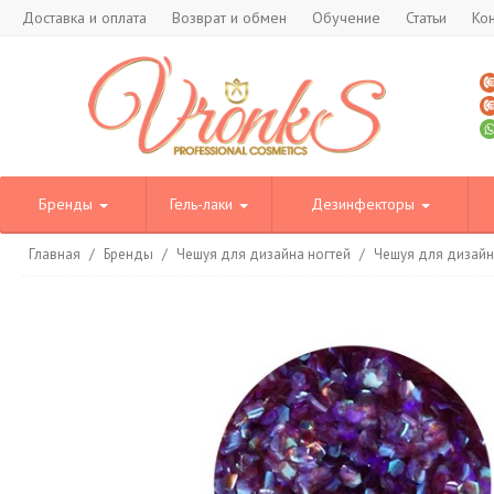
Доставка и оплата
Возврат и обмен
Обучение
Статьи
Ко
Бренды
Гель-лаки
Дезинфекторы
Главная
/
Бренды
/
Чешуя для дизайна ногтей
/
Чешуя для дизай