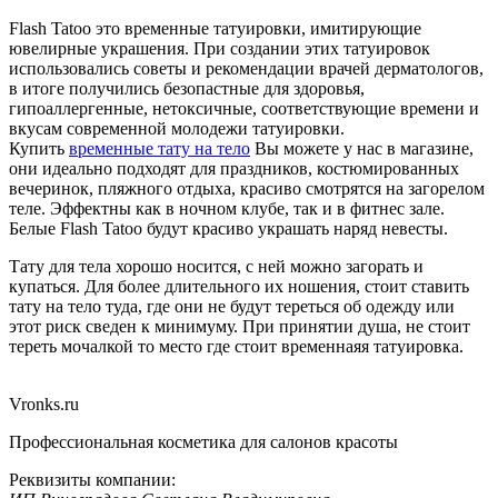
Flash Tatoo это временные татуировки, имитирующие
ювелирные украшения. При создании этих татуировок
использовались советы и рекомендации врачей дерматологов,
в итоге получились безопастные для здоровья,
гипоаллергенные, нетоксичные, соответствующие времени и
вкусам современной молодежи татуировки.
Купить
временные тату на тело
Вы можете у нас в магазине,
они идеально подходят для праздников, костюмированных
вечеринок, пляжного отдыха, красиво смотрятся на загорелом
теле. Эффектны как в ночном клубе, так и в фитнес зале.
Белые Flash Tatoo будут красиво украшать наряд невесты.
Тату для тела хорошо носится, с ней можно загорать и
купаться. Для более длительного их ношения, стоит ставить
тату на тело туда, где они не будут тереться об одежду или
этот риск сведен к минимуму. При принятии душа, не стоит
тереть мочалкой то место где стоит временнаяя татуировка.
Vronks.ru
Профессиональная косметика для салонов красоты
Реквизиты компании: