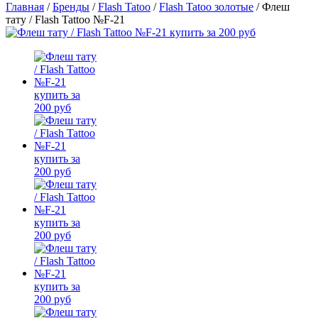
Главная
/
Бренды
/
Flash Tatoo
/
Flash Tatoo золотые
/
Флеш
тату / Flash Tattoo №F-21