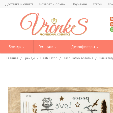
Доставка и оплата
Возврат и обмен
Обучение
Статьи
Ко
Бренды
Гель-лаки
Дезинфекторы
Главная
/
Бренды
/
Flash Tatoo
/
Flash Tatoo золотые
/
Флеш тату