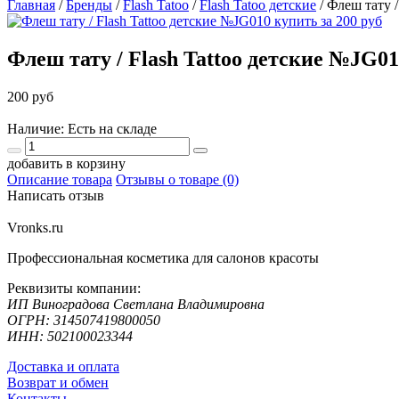
Главная
/
Бренды
/
Flash Tatoo
/
Flash Tatoo детские
/
Флеш тату /
Флеш тату / Flash Tattoo детские №JG0
200 руб
Наличие: Есть на складе
добавить в корзину
Описание товара
Отзывы о товаре (0)
Написать отзыв
Vronks.ru
Профессиональная косметика для салонов красоты
Реквизиты компании:
ИП Виноградова Светлана Владимировна
ОГРН: 314507419800050
ИНН: 502100023344
Доставка и оплата
Возврат и обмен
Контакты