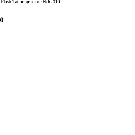
 Flash Tattoo детские №JG010
10