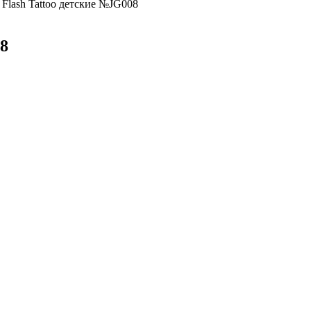
 Flash Tattoo детские №JG008
08