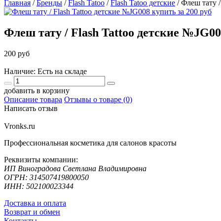
Главная
/
Бренды
/
Flash Tatoo
/
Flash Tatoo детские
/
Флеш тату /
Флеш тату / Flash Tattoo детские №JG0
200 руб
Наличие: Есть на складе
добавить в корзину
Описание товара
Отзывы о товаре (0)
Написать отзыв
Vronks.ru
Профессиональная косметика для салонов красоты
Реквизиты компании:
ИП Виноградова Светлана Владимировна
ОГРН: 314507419800050
ИНН: 502100023344
Доставка и оплата
Возврат и обмен
Контакты