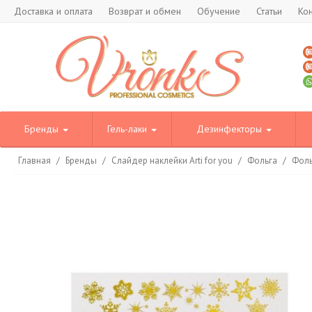
Доставка и оплата
Возврат и обмен
Обучение
Статьи
Ко
Бренды
Гель-лаки
Дезинфекторы
Главная
/
Бренды
/
Слайдер наклейки Arti for you
/
Фольга
/
Фоль