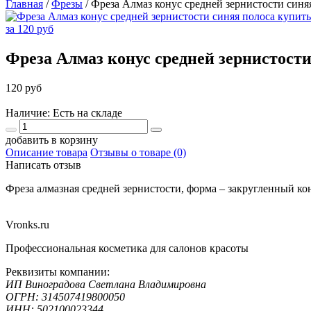
Главная
/
Фрезы
/
Фреза Алмаз конус средней зернистости синя
Фреза Алмаз конус средней зернистости
120 руб
Наличие: Есть на складе
добавить в корзину
Описание товара
Отзывы о товаре (0)
Написать отзыв
Фреза алмазная средней зернистости, форма – закругленный к
Vronks.ru
Профессиональная косметика для салонов красоты
Реквизиты компании:
ИП Виноградова Светлана Владимировна
ОГРН: 314507419800050
ИНН: 502100023344