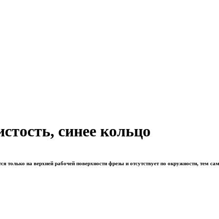
стость, синее кольцо
ся только на верхней рабочей поверхности фрезы и отсутствует
по
окружности, тем са