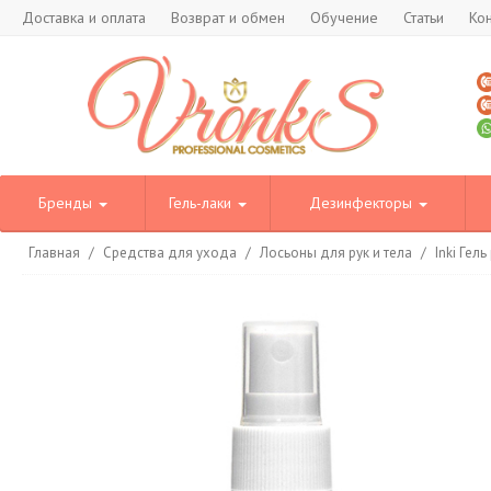
Доставка и оплата
Возврат и обмен
Обучение
Статьи
Ко
Бренды
Гель-лаки
Дезинфекторы
Главная
/
Средства для ухода
/
Лосьоны для рук и тела
/
Inki Гел