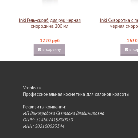
Inki Гель-скраб для рук черная
Inki Сыворотка с 
смородина 200 мл
черная сморо
1220 руб
1630
в корзину
в ко
Vronks.ru
Профессиональная косметика для салонов красоты
Реквизиты компании:
ИП Виноградова Светлана Владимировна
ОГРН: 314507419800050
ИНН: 502100023344