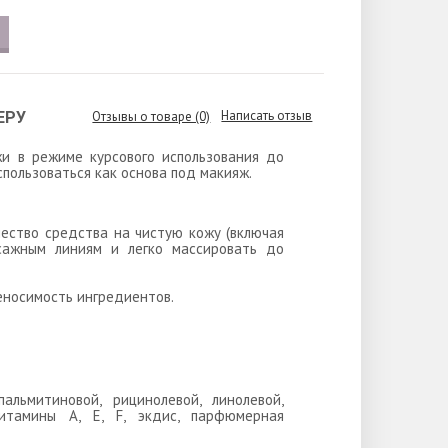
Написать отзыв
ЕРУ
Отзывы о товаре (0)
и в режиме курсового использования до
пользоваться как основа под макияж.
ество средства на чистую кожу (включая
ссажным линиям и легко массировать до
носимость ингредиентов.
альмитиновой, рицинолевой, линолевой,
витамины А, Е, F, экдис, парфюмерная