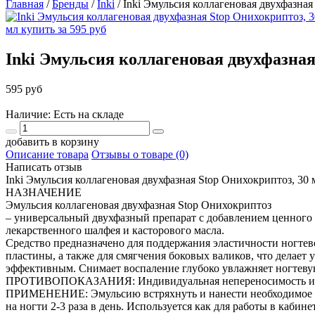
Главная
/
Бренды
/
Inki
/
Inki Эмульсия коллагеновая двухфазная
Inki Эмульсия коллагеновая двухфазная
595 руб
Наличие: Есть на складе
добавить в корзину
Описание товара
Отзывы о товаре (0)
Написать отзыв
Inki Эмульсия коллагеновая двухфазная Stop Онихокриптоз, 30 
НАЗНАЧЕНИЕ
Эмульсия коллагеновая двухфазная Stop Онихокриптоз
– универсальный двухфазный препарат с добавлением ценного
лекарственного шалфея и касторового масла.
Средство предназначено для поддержания эластичности ногтев
пластины, а также для смягчения боковых валиков, что делает 
эффективным. Снимает воспаление глубоко увлажняет ногтевую 
ПРОТИВОПОКАЗАНИЯ: Индивидуальная непереносимость ин
ПРИМЕНЕНИЕ: Эмульсию встряхнуть и нанести необходимое 
на ногти 2-3 раза в день. Используется как для работы в каби