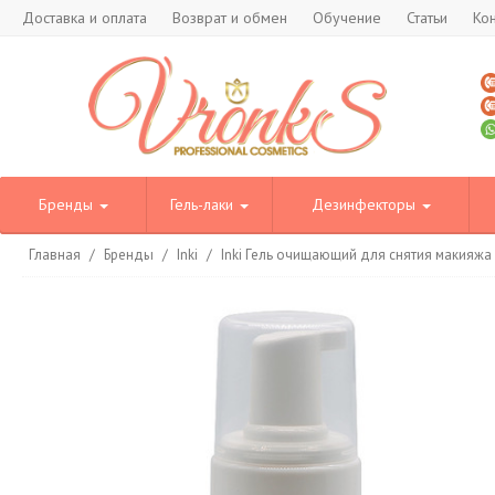
Доставка и оплата
Возврат и обмен
Обучение
Статьи
Ко
Бренды
Гель-лаки
Дезинфекторы
Главная
/
Бренды
/
Inki
/
Inki Гель очищающий для снятия макияжа