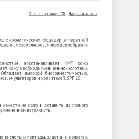
Написать отзыв
Отзывы о товаре (0)
осле косметических процедур: аппаратной
ицации, мезороллеров, микродермобразии,
ействие, восстанавливает NMF кожи
щает кожу необходимыми аминокислотами.
. Обладает высокой биосовместимостью.
ов, эмульгаторов и красителей. SPF 10.
 нанести на кожу и оставить до полного
применением встряхнуть.
 кислоты и пептиды, эластин и коллаген,