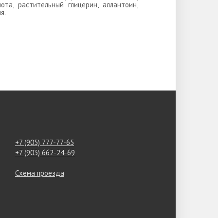
лота, растительный глицерин, аллантоин,
я.
+7 (905) 777-77-65
+7 (903) 662-24-69
Схема проезда