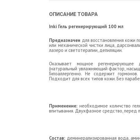
ОПИСАНИЕ ТОВАРА
Inki Гель регенерирующий 100 мл
Предназначен
для восстановления кожи п
или механической чистки лица, дарсонвал
лазеро и светотерапии, депиляции.
Оказывает мощное регенерирующее д
(натуральный увлажняющий фактор, насы
Гипоаллергенно. Не содержит гормонов
Подходит для всех типов кожи. Без парабен
Применение:
необходимое количство геля
впитывания. Двухфазное средство, перед 
Состав:
деминерализированная вода, амино