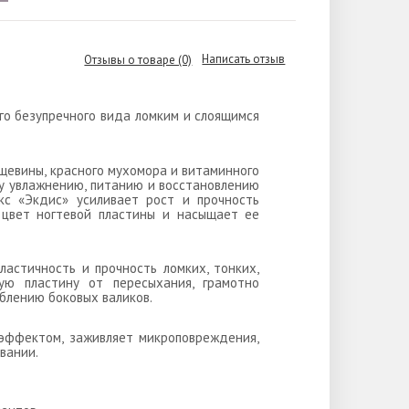
Написать отзыв
Отзывы о товаре (0)
го безупречного вида ломким и слоящимся
ещевины, красного мухомора и витаминного
у увлажнению, питанию и восстановлению
екс «Экдис» усиливает рост и прочность
 цвет ногтевой пластины и насыщает ее
ластичность и прочность ломких, тонких,
вую пластину от пересыхания, грамотно
ублению боковых валиков.
эффектом, заживляет микроповреждения,
вании.