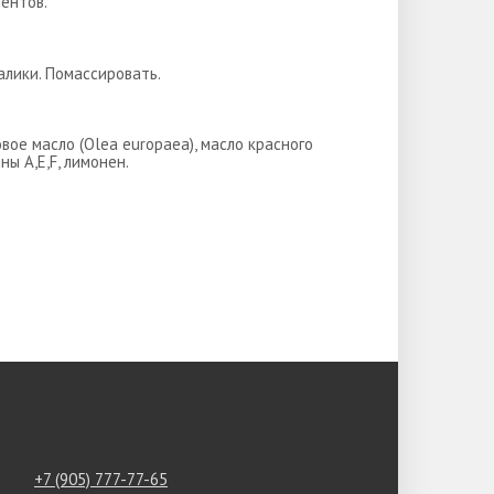
ентов.
алики. Помассировать.
овое масло (Olea europaea), масло красного
ны А,Е,F, лимонен.
+7 (905) 777-77-65