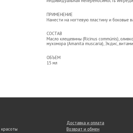
Индивидуальная непереносимость ингреди
ПРИМЕНЕНИЕ
Нанести на ногтевую пластину и боковые в
СОСТАВ
Масло клещевины (Ricinus commúnis), оливк
мухомора (Amanita muscaria), Экдис, витами
ОБЪЕМ
15 мл
Доставка и оплата
 красоты
Возврат и обмен