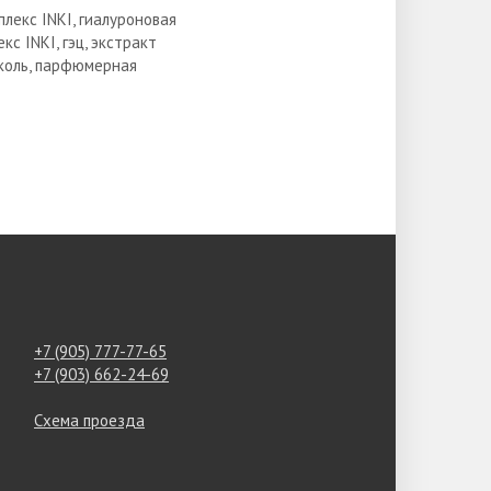
лекс INKI, гиалуроновая
кс INKI, гэц, экстракт
иколь, парфюмерная
+7 (905) 777-77-65
+7 (903) 662-24-69
Схема проезда