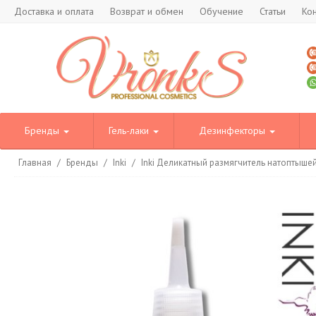
Доставка и оплата
Возврат и обмен
Обучение
Статьи
Ко
Бренды
Гель-лаки
Дезинфекторы
Главная
/
Бренды
/
Inki
/
Inki Деликатный размягчитель натоптышей