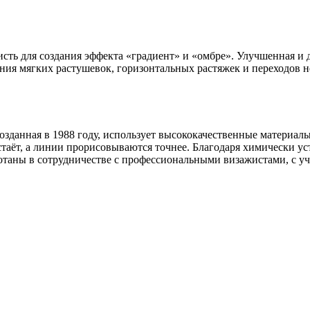
сть для создания эффекта «градиент» и «омбре». Улучшенная и 
ния мягких растушевок, горизонтальных растяжек и переходов н
созданная в 1988 году, использует высококачественные материал
стаёт, а линии прорисовываются точнее. Благодаря химически ус
отаны в сотрудничестве с профессиона
льными визажистами, с уч