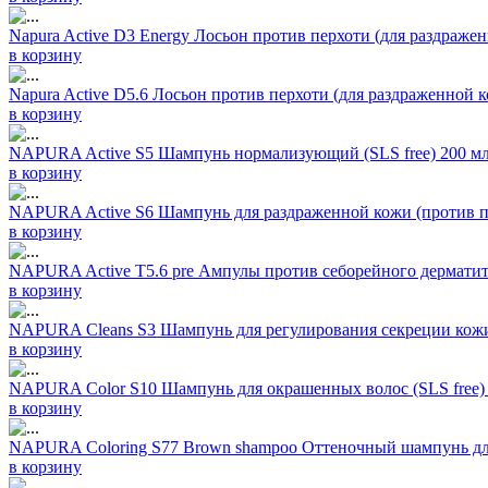
Napura Active D3 Energy Лосьон против перхоти (для раздраже
в корзину
Napura Active D5.6 Лосьон против перхоти (для раздраженной к
в корзину
NAPURA Active S5 Шампунь нормализующий (SLS free) 200 м
в корзину
NAPURA Active S6 Шампунь для раздраженной кожи (против пер
в корзину
NAPURA Active T5.6 pre Ампулы против себорейного дерматита
в корзину
NAPURA Cleans S3 Шампунь для регулирования секреции кожи 
в корзину
NAPURA Color S10 Шампунь для окрашенных волос (SLS free)
в корзину
NAPURA Coloring S77 Brown shampoo Оттеночный шампунь для 
в корзину