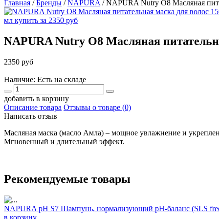
Главная
/
Бренды
/
NAPURA
/
NAPURA Nutry O8 Масляная питат
NAPURA Nutry O8 Масляная питательна
2350 руб
Наличие: Есть на складе
добавить в корзину
Описание товара
Отзывы о товаре (0)
Написать отзыв
Масляная маска (масло Амла) – мощное увлажнение и укреплени
Мгновенный и длительный эффект.
Рекомендуемые товары
NAPURA pH S7 Шампунь, нормализующий рН-баланс (SLS free
в корзину