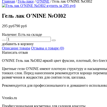
Главная
/
Гель-лаки
/
O'NINE
/
Гель лак O'NINE №OI02
Гель лак O'NINE №OI02
295 руб
790 руб
Наличие: Есть на складе
добавить в корзину
Описание товара
Отзывы о товаре (0)
Написать отзыв
O'NINE Гель лак №OI02-яркий цвет фуксии, плотный, без блес
Цветные гели O'NINE имеют плотную структуру и насыщенные 
тонких слоя. Перед нанесением рекомендуется хорощо перемеш
размягчения в жидкостях для снятия геля, шеллака.
Рекомендуется для профессионального и домашнего использов
Vronks.ru
Профессиональная косметика для салонов красоты