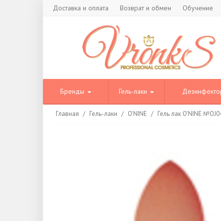
Доставка и оплата
Возврат и обмен
Обучение
Бренды
Гель-лаки
Дезинфект
Главная
/
Гель-лаки
/
O'NINE
/
Гель лак O'NINE №OJ0