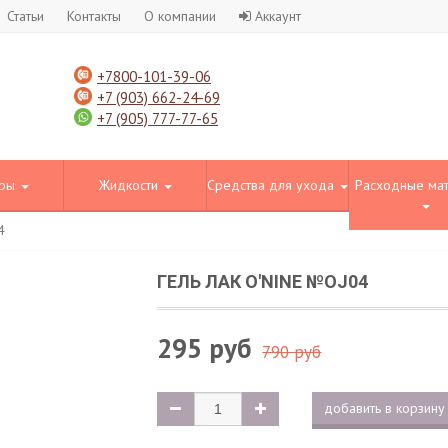
Статьи
Контакты
О компании
Аккаунт
+7800-101-39-06
+7 (903) 662-24-69
+7 (905) 777-77-65
оры
Жидкости
Средства для ухода
Расходные ма
4
ГЕЛЬ ЛАК O'NINE №OJ04
295 руб
790 руб
добавить в корзину