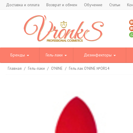
Доставка и оплата
Возврат и обмен
Обучение
Статьи
Ко
Бренды
Гель-лаки
Дезинфекторы
Главная
/
Гель-лаки
/
O'NINE
/
Гель лак O'NINE №OR14