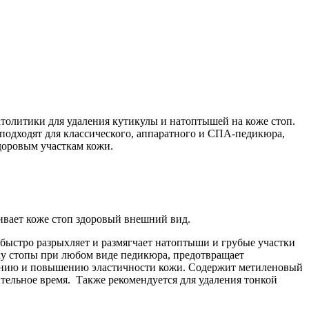
толитики для удаления кутикулы и натоптышей на коже стоп.
одходят для классического, аппаратного и СПА-педикюра,
доровым участкам кожи.
ивает коже стоп здоровый внешний вид.
 быстро разрыхляет и размягчает натоптыши и грубые участки
тку стопы при любом виде педикюра, предотвращает
жнению и повышению эластичности кожи. Содержит метиленовый
ельное время. Также рекомендуется для удаления тонкой