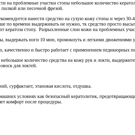
ти на проблемные участки стопы небольшое количиство кератоли
 пилкой или песочной фрезой.
омендуется нанести средство на сухую кожу стопы и через 30-4
ше по времени выдерживать не нужно, тк средство просто высых
 от кератоза стопу. Разрыхленные слои кожи на проблемных учас
ды, выдержать ноги 10 мин, промокнуть и легкими движениями у
о, качественно и быстро работает с применением педикюрных пи
е небольшое количество средства на кожу рук и локти, выдержит
иовоск для локтей.
й, сурфактант, этановая кислота, отдушка.
омашних условиях как безопасный кератолитик, предотвращающи
яет комфорт после процедуры.