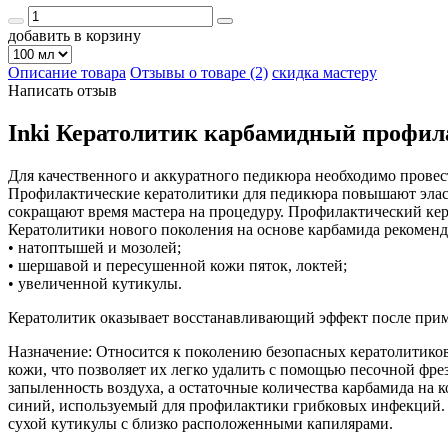
добавить в корзину
Описание товара
Отзывы о товаре (2)
скидка мастеру
Написать отзыв
Inki Кератолитик карбамидный профилак
Для качественного и аккуратного педикюра необходимо провес
Профилактические кератолитики для педикюра повышают эласт
сокращают время мастера на процедуру. Профилактический кер
Кератолитики нового поколения на основе карбамида рекоменду
• натоптышей и мозолей;
• шершавой и пересушенной кожи пяток, локтей;
• увеличенной кутикулы.
Кератолитик оказывает восстанавливающий эффект после прим
Назначение: Относится к поколению безопасных кератолитиков
кожи, что позволяет их легко удалить c помощью песочной фр
запыленность воздуха, а остаточные количества карбамида н
синий, используемый для профилактики грибковых инфекций. 
сухой кутикулы с близко расположенными капилярами.