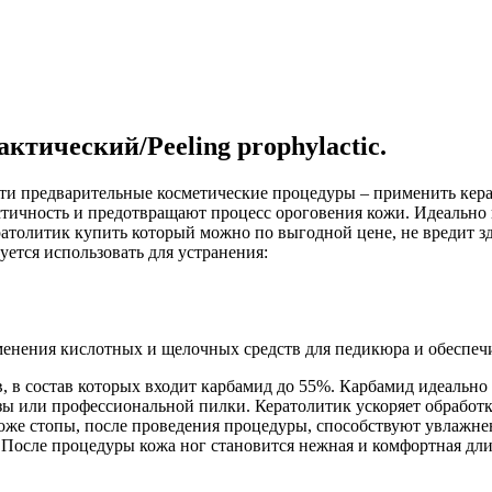
тический/Peeling prophylactic.
ти предварительные косметические процедуры – применить кера
ичность и предотвращают процесс ороговения кожи. Идеально п
атолитик купить который можно по выгодной цене, не вредит з
ется использовать для устранения:
енения кислотных и щелочных средств для педикюра и обеспеч
, в состав которых входит карбамид до 55%. Карбамид идеально
езы или профессиональной пилки. Кератолитик ускоряет обрабо
а коже стопы, после проведения процедуры, способствуют увла
После процедуры кожа ног становится нежная и комфортная длит