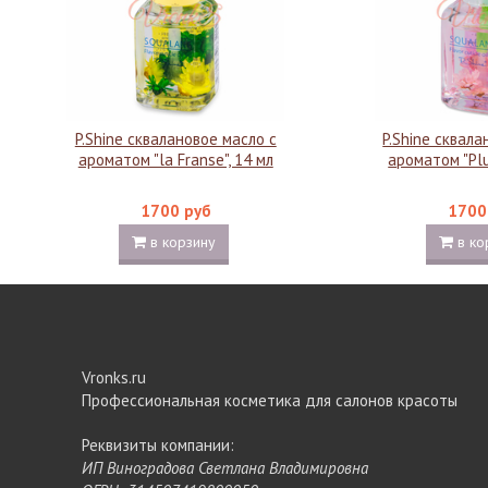
P.Shine сквалановое масло с
P.Shine сквала
ароматом "la Franse", 14 мл
ароматом "Plu
1700 руб
1700
в корзину
в ко
Vronks.ru
Профессиональная косметика для салонов красоты
Реквизиты компании:
ИП Виноградова Светлана Владимировна