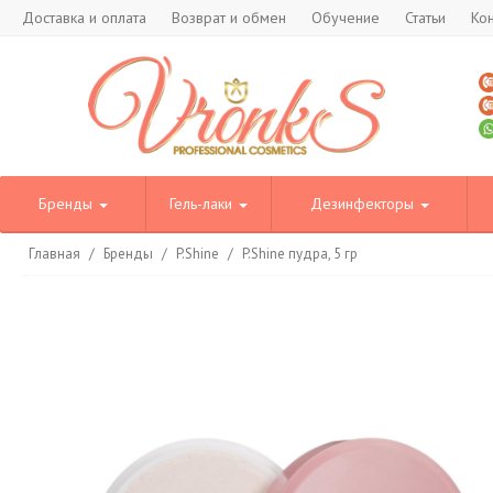
Доставка и оплата
Возврат и обмен
Обучение
Статьи
Ко
Бренды
Гель-лаки
Дезинфекторы
Главная
/
Бренды
/
P.Shine
/
P.Shine пудра, 5 гр