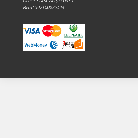
ОГРН: 314507419800050
ИНН: 502100023344