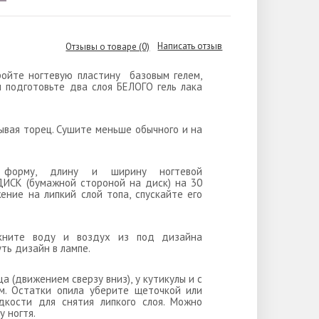
Написать отзыв
Отзывы о товаре (0)
ройте ногтевую пластину базовым гелем,
н подготовьте два слоя БЕЛОГО гель лака
тывая торец. Сушите меньше обычного и на
я форму, длину и ширину ногтевой
ИСК (бумажной стороной на диск) на 30
ние на липкий слой топа, спускайте его
лкните воду и воздух из под дизайна
ть дизайн в лампе.
ца (движением сверзу вниз), у кутикулы и с
м. Остатки опила уберите щеточкой или
дкости для снятия липкого слоя. Можно
 ногтя.