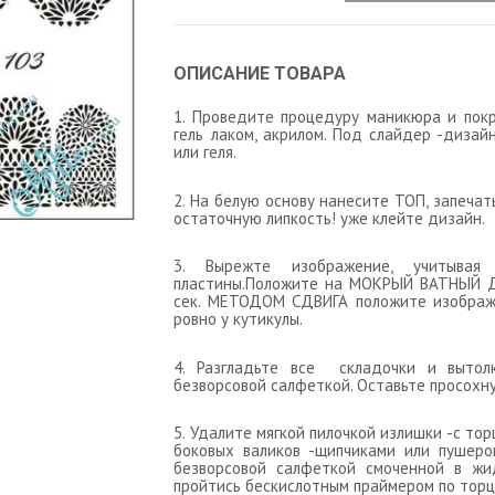
ОПИСАНИЕ ТОВАРА
1. Проведите процедуру маникюра и пок
гель лаком, акрилом. Под слайдер -дизай
или геля.
2. На белую основу нанесите ТОП, запеча
остаточную липкость! уже клейте дизайн.
3. Вырежте изображение, учитыва
пластины.Положите на МОКРЫЙ ВАТНЫЙ Д
сек. МЕТОДОМ СДВИГА положите изображе
ровно у кутикулы.
4. Разгладьте все складочки и выто
безворсовой салфеткой. Оставьте просохну
5. Удалите мягкой пилочкой излишки -с тор
боковых валиков -щипчиками или пушеро
безворсовой салфеткой смоченной в жи
пройтись бескислотным праймером по торцу