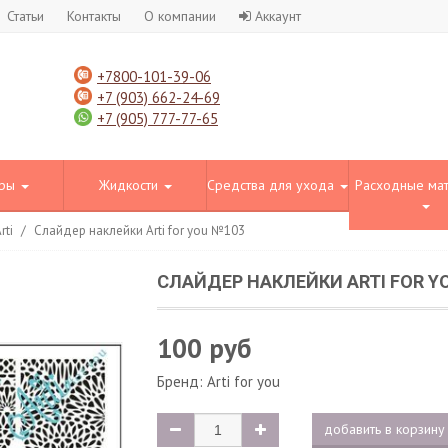
Статьи
Контакты
О компании
Аккаунт
+7800-101-39-06
+7 (903) 662-24-69
+7 (905) 777-77-65
оры
Жидкости
Средства для ухода
Расходные ма
rti
/
Слайдер наклейки Arti for you №103
СЛАЙДЕР НАКЛЕЙКИ ARTI FOR Y
100 руб
Бренд:
Arti for you
добавить в корзину