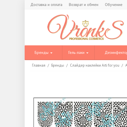
Доставка и оплата
Возврат и обмен
Обучение
Бренды
Гель-лаки
Дезинфект
Главная
/
Бренды
/
Слайдер наклейки Arti for you
/
A