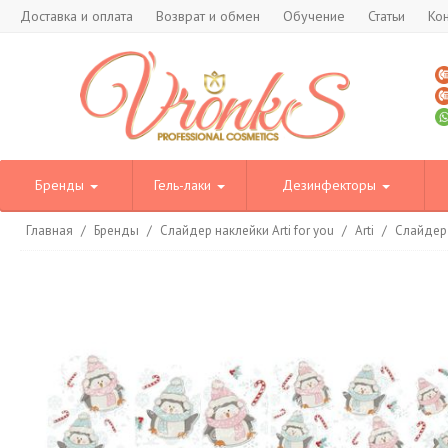
Доставка и оплата
Возврат и обмен
Обучение
Статьи
Ко
Бренды
Гель-лаки
Дезинфекторы
Главная
/
Бренды
/
Слайдер наклейки Arti for you
/
Arti
/
Слайдер 