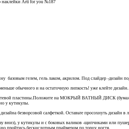
 наклейки Arti for you №187
у базовым гелем, гель лаком, акрилом. Под слайдер -дизайн по
меньше обычного и на остаточную липкость! уже клейте дизайн.
 ногтевой пластины.Положите на МОКРЫЙ ВАТНЫЙ ДИСК (бума
но у кутикулы.
д дизайна безворсовой салфеткой. Оставьте просохнуть дизайн в 
зу вниз), у кутикулы и с боковых валиков -щипчиками или пуше
жно пройтись бескислотным праймером по торцу ногтя.