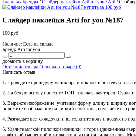
Главная
/
Бренды
/
Слайдер наклейки Arti for you
/
Arti
/
Слайдер
Слайдер наклейки Arti for you №187
100 руб
Наличие: Есть на складе
Бренд:
Arti for you
добавить в корзину
Описание товара
Отзывы о товаре (0)
Написать отзыв
1. Проведите процедуру маникюра и покройте ногтевую пластин
2. На белую основу нанесите ТОП, запечатывая торец. Сушите 
3. Вырежте изображение, учитывая форму, длину и ширину
положите изображение на липкий слой топа, спускайте его ров
4. Разгладьте все складочки и вытолкните воду и воздух из по
5. Удалите мягкой пилочкой излишки -с торца (движением свер
салфеткой смоченной в жидкости для снятия липкого слоя. Мо