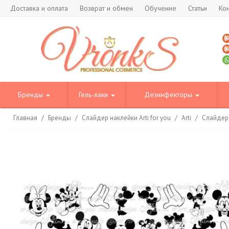
Доставка и оплата
Возврат и обмен
Обучение
Статьи
Ко
Бренды
Гель-лаки
Дезинфекторы
Главная
/
Бренды
/
Слайдер наклейки Arti for you
/
Arti
/
Слайдер 