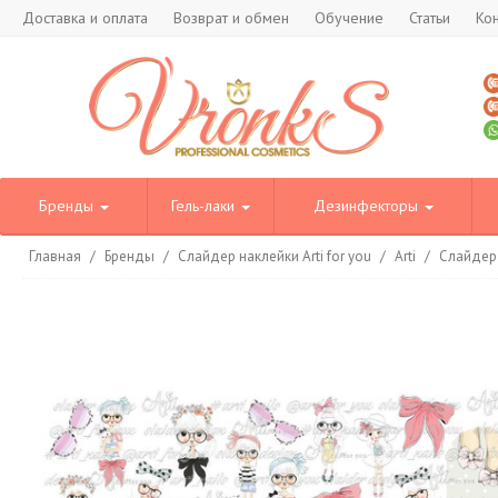
Доставка и оплата
Возврат и обмен
Обучение
Статьи
Ко
Бренды
Гель-лаки
Дезинфекторы
Главная
/
Бренды
/
Слайдер наклейки Arti for you
/
Arti
/
Слайдер 