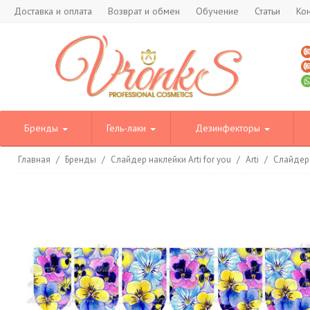
Доставка и оплата
Возврат и обмен
Обучение
Статьи
Ко
Бренды
Гель-лаки
Дезинфекторы
Главная
/
Бренды
/
Слайдер наклейки Arti for you
/
Arti
/
Слайдер 