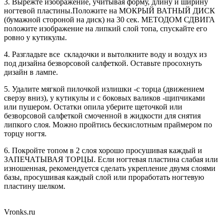
3. Вырежте изображение, учитывая форму, длину и ширину
ногтевой пластины.Положите на МОКРЫЙ ВАТНЫЙ ДИСК
(бумажной стороной на диск) на 30 сек. МЕТОДОМ СДВИГА
положите изображение на липкий слой топа, спускайте его
ровно у кутикулы.
4. Разгладьте все складочки и вытолкните воду и воздух из
под дизайна безворсовой салфеткой. Оставьте просохнуть
дизайн в лампе.
5. Удалите мягкой пилочкой излишки -с торца (движением
сверзу вниз), у кутикулы и с боковых валиков -щипчиками
или пушером. Остатки опила уберите щеточкой или
безворсовой салфеткой смоченной в жидкости для снятия
липкого слоя. Можно пройтись бескислотным праймером по
торцу ногтя.
6. Покройте топом в 2 слоя хорошо просушивая каждый и
ЗАПЕЧАТЫВАЯ ТОРЦЫ. Если ногтевая пластина слабая или
изношенная, рекомендуется сделать укрепление двумя слоями
базы, просушивая каждый слой или проработать ногтевую
пластину шелком.
Vronks.ru