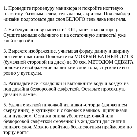
1. Проведите процедуру маникюра и покройте ногтевую
пластину базовым гелем, гель лаком, акрилом. Под слайдер
-дизайн подготовьте два слоя БЕЛОГО гель лака или геля.
2. На белую основу нанесите ТОП, запечатывая торец.
Сушите меньше обычного и на остаточную липкость! уже
клейте дизайн.
3. Вырежте изображение, учитывая форму, длину и ширину
ногтевой пластины.Положите на МОКРЫЙ ВАТНЫЙ ДИСК
(бумажной стороной на диск) на 30 сек. МЕТОДОМ СДВИГА
положите изображение на липкий слой топа, спускайте его
ровно у кутикулы.
4. Разгладьте все складочки и вытолкните воду и воздух из
под дизайна безворсовой салфеткой. Оставьте просохнуть
дизайн в лампе.
5. Удалите мягкой пилочкой излишки -с торца (движением
сверзу вниз), у кутикулы и с боковых валиков -щипчиками
или пушером. Остатки опила уберите щеточкой или
безворсовой салфеткой смоченной в жидкости для снятия
липкого слоя. Можно пройтись бескислотным праймером по
торцу ногтя.