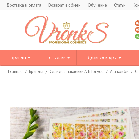
Доставка и оплата
Возврат и обмен
Обучение
Статьи
Ко
Бренды
Гель-лаки
Дезинфекторы
Главная
/
Бренды
/
Слайдер наклейки Arti for you
/
Arti комби
/
Сл