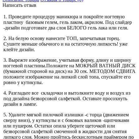
Написать отзыв
1. Проведите процедуру маникюра и покройте ногтевую
пластину базовым гелем, гель лаком, акрилом. Под слайдер
-дизайн подготовьте два слоя БЕЛОГО гель лака или геля.
2. На белую основу нанесите ТОП, запечатывая торец.
Сушите меньше обычного и на остаточную липкость! уже
клейте дизайн.
3. Вырежте изображение, учитывая форму, длину и ширину
ногтевой пластины.Положите на МОКРЫЙ ВАТНЫЙ ДИСК
(бумажной стороной на диск) на 30 сек. МЕТОДОМ СДВИГА
положите изображение на липкий слой топа, спускайте его
ровно у кутикулы.
4. Разгладьте все складочки и вытолкните воду и воздух из
под дизайна безворсовой салфеткой. Оставьте просохнуть
дизайн в лампе.
5. Удалите мягкой пилочкой излишки -с торца (движением
сверзу вниз), у кутикулы и с боковых валиков -щипчиками
или пушером. Остатки опила уберите щеточкой или
безворсовой салфеткой смоченной в жидкости для снятия
липкого слоя. Можно пройтись бескислотным праймером по