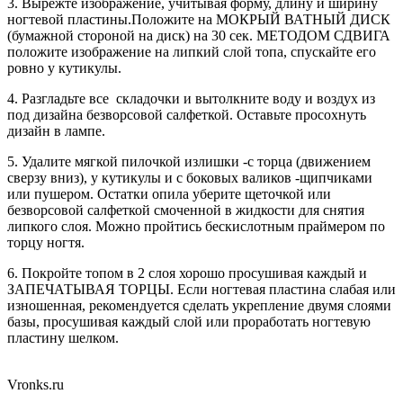
3. Вырежте изображение, учитывая форму, длину и ширину
ногтевой пластины.Положите на МОКРЫЙ ВАТНЫЙ ДИСК
(бумажной стороной на диск) на 30 сек. МЕТОДОМ СДВИГА
положите изображение на липкий слой топа, спускайте его
ровно у кутикулы.
4. Разгладьте все складочки и вытолкните воду и воздух из
под дизайна безворсовой салфеткой. Оставьте просохнуть
дизайн в лампе.
5. Удалите мягкой пилочкой излишки -с торца (движением
сверзу вниз), у кутикулы и с боковых валиков -щипчиками
или пушером. Остатки опила уберите щеточкой или
безворсовой салфеткой смоченной в жидкости для снятия
липкого слоя. Можно пройтись бескислотным праймером по
торцу ногтя.
6. Покройте топом в 2 слоя хорошо просушивая каждый и
ЗАПЕЧАТЫВАЯ ТОРЦЫ. Если ногтевая пластина слабая или
изношенная, рекомендуется сделать укрепление двумя слоями
базы, просушивая каждый слой или проработать ногтевую
пластину шелком.
Vronks.ru