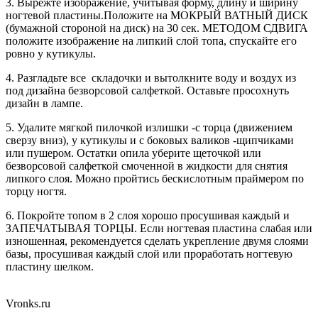
3. Вырежте изображение, учитывая форму, длину и ширину
ногтевой пластины.Положите на МОКРЫЙ ВАТНЫЙ ДИСК
(бумажной стороной на диск) на 30 сек. МЕТОДОМ СДВИГА
положите изображение на липкий слой топа, спускайте его
ровно у кутикулы.
4. Разгладьте все складочки и вытолкните воду и воздух из
под дизайна безворсовой салфеткой. Оставьте просохнуть
дизайн в лампе.
5. Удалите мягкой пилочкой излишки -с торца (движением
сверзу вниз), у кутикулы и с боковых валиков -щипчиками
или пушером. Остатки опила уберите щеточкой или
безворсовой салфеткой смоченной в жидкости для снятия
липкого слоя. Можно пройтись бескислотным праймером по
торцу ногтя.
6. Покройте топом в 2 слоя хорошо просушивая каждый и
ЗАПЕЧАТЫВАЯ ТОРЦЫ. Если ногтевая пластина слабая или
изношенная, рекомендуется сделать укрепление двумя слоями
базы, просушивая каждый слой или проработать ногтевую
пластину шелком.
Vronks.ru