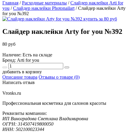
Главная
/
Расходные материалы
/
Слайдер наклейки Arti for
you
/
Слайдер наклейки Photonailart
/
Слайдер наклейки Arty
for you №392
Слайдер наклейки Arty for you №392
80 руб
Наличие: Есть на складе
Бренд:
Arti for you
добавить в корзину
Описание товара
Отзывы о товаре (0)
Написать отзыв
Vronks.ru
Профессиональная косметика для салонов красоты
Реквизиты компании:
ИП Виноградова Светлана Владимировна
ОГРН: 314507419800050
ИНН: 502100023344