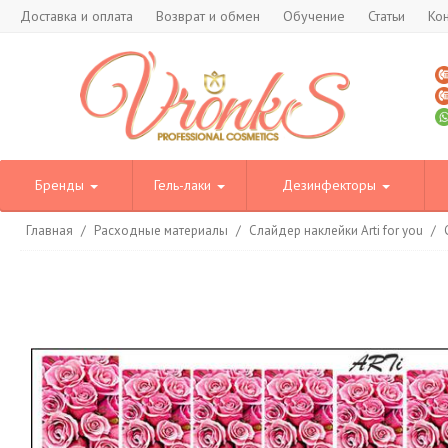
Доставка и оплата
Возврат и обмен
Обучение
Статьи
Ко
Бренды
Гель-лаки
Дезинфекторы
Главная
/
Расходные материалы
/
Слайдер наклейки Arti for you
/