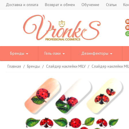
Доставка и оплата
Возврат и обмен
Обучение
Статьи
Ко
Бренды
Гель-лаки
Дезинфекторы
Главная
/
Бренды
/
Слайдер наклейки MILV
/
Слайдер наклейки MI