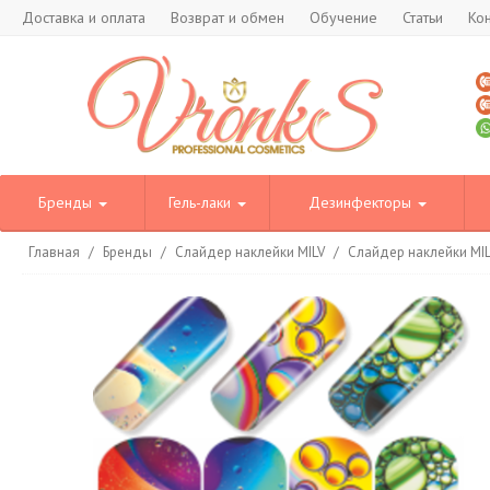
Доставка и оплата
Возврат и обмен
Обучение
Статьи
Ко
Бренды
Гель-лаки
Дезинфекторы
Главная
/
Бренды
/
Слайдер наклейки MILV
/
Слайдер наклейки MI