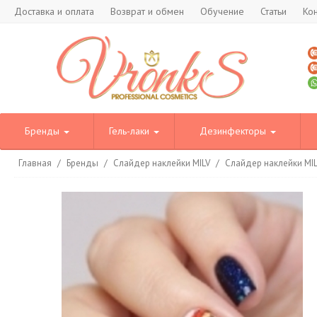
Доставка и оплата
Возврат и обмен
Обучение
Статьи
Ко
Бренды
Гель-лаки
Дезинфекторы
Главная
/
Бренды
/
Слайдер наклейки MILV
/
Слайдер наклейки MI