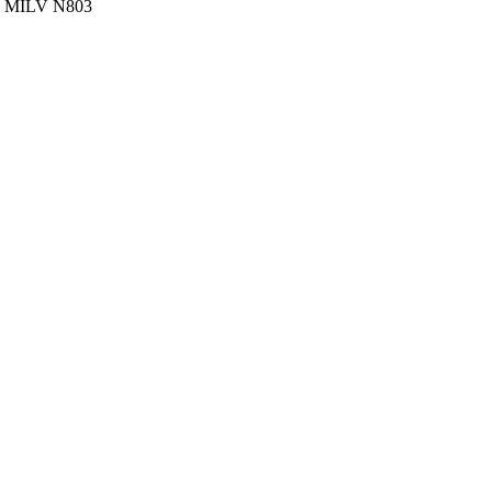
и MILV N803