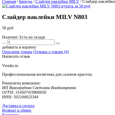
Главная
/
Бренды
/
Слайдер наклейки MILV
/
Слайдер наклейк
Слайдер наклейки MILV N803
50 руб
Наличие: Есть на складе
добавить в корзину
Описание товара
Отзывы о товаре (0)
Написать отзыв
Vronks.ru
Профессиональная косметика для салонов красоты
Реквизиты компании:
ИП Виноградова Светлана Владимировна
ОГРН: 314507419800050
ИНН: 502100023344
Доставка и оплата
Возврат и обмен
Контакты