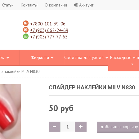
Статьи
Контакты
О компании
Аккаунт
+7800-101-39-06
+7 (903) 662-24-69
+7 (905) 777-77-65
оры
Жидкости
Средства для ухода
Расходные ма
р наклейки MILV N830
СЛАЙДЕР НАКЛЕЙКИ MILV N830
50 руб
добавить в корзину