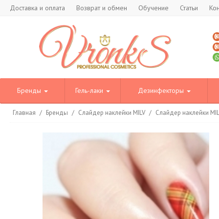
Доставка и оплата
Возврат и обмен
Обучение
Статьи
Ко
Бренды
Гель-лаки
Дезинфекторы
Главная
/
Бренды
/
Слайдер наклейки MILV
/
Слайдер наклейки MI