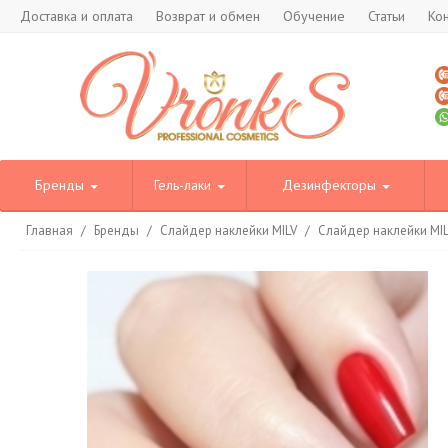
Доставка и оплата
Возврат и обмен
Обучение
Статьи
Ко
Бренды
Гель-лаки
Дезинфекторы
Главная
/
Бренды
/
Слайдер наклейки MILV
/
Слайдер наклейки MI