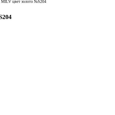
 MILV цвет золото №S204
S204