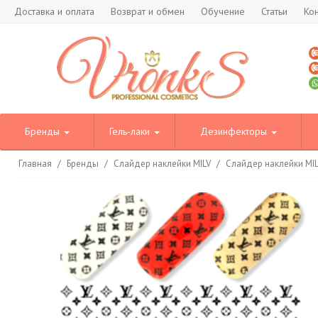
Доставка и оплата
Возврат и обмен
Обучение
Статьи
Ко
Бренды
Гель-лаки
Дезинфекторы
Главная
/
Бренды
/
Слайдер наклейки MILV
/
Слайдер наклейки MI