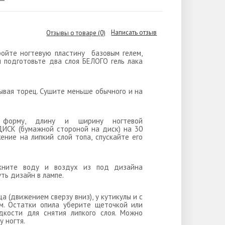
Написать отзыв
Отзывы о товаре (0)
ройте ногтевую пластину базовым гелем,
н подготовьте два слоя БЕЛОГО гель лака
тывая торец. Сушите меньше обычного и на
я форму, длину и ширину ногтевой
ИСК (бумажной стороной на диск) на 30
ние на липкий слой топа, спускайте его
лкните воду и воздух из под дизайна
ть дизайн в лампе.
ца (движением сверзу вниз), у кутикулы и с
м. Остатки опила уберите щеточкой или
дкости для снятия липкого слоя. Можно
 ногтя.