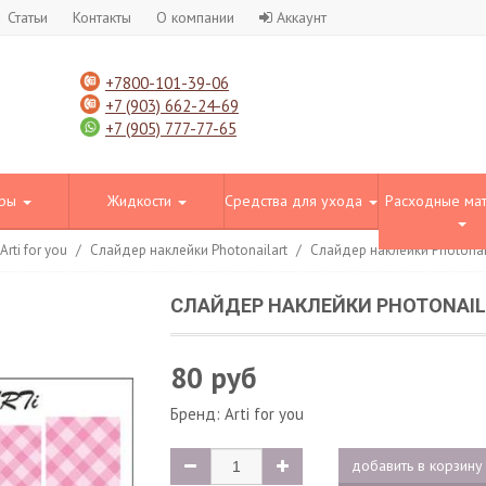
Статьи
Контакты
О компании
Аккаунт
+7800-101-39-06
+7 (903) 662-24-69
+7 (905) 777-77-65
оры
Жидкости
Средства для ухода
Расходные ма
rti for you
/
Слайдер наклейки Photonailart
/
Слайдер наклейки Photonai
СЛАЙДЕР НАКЛЕЙКИ PHOTONAIL
80 руб
Бренд:
Arti for you
добавить в корзину