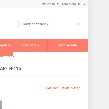
Корзина:
0
товар(ов) -
0.0
териалы
Аппараты
Инструменты
lart №115
ART №115
Наличие: Есть на складе