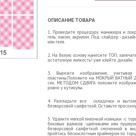
ОПИСАНИЕ ТОВАРА
1. Проведите процедуру маникюра и пок
гель лаком, акрилом. Под слайдер -дизай
или геля.
2. На белую основу нанесите ТОП, запеча
остаточную липкость! уже клейте дизайн.
3. Вырежте изображение, учитыва
пластины.Положите на МОКРЫЙ ВАТНЫЙ Д
сек. МЕТОДОМ СДВИГА положите изображе
ровно у кутикулы.
4. Разгладьте все складочки и выто
безворсовой салфеткой. Оставьте просохну
5. Удалите мягкой пилочкой излишки -с тор
боковых валиков -щипчиками или пушеро
безворсовой салфеткой смоченной в жи
пройтись бескислотным праймером по торцу