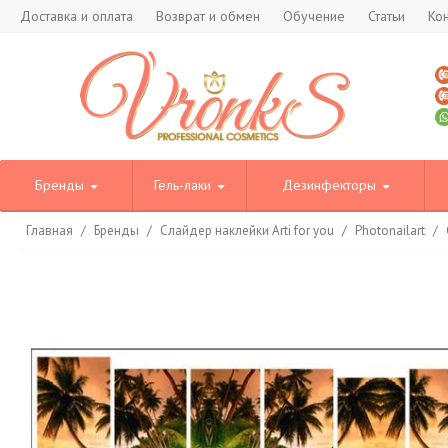
Доставка и оплата
Возврат и обмен
Обучение
Статьи
Ко
Бренды
Гель-лаки
Дезинфекторы
Главная
/
Бренды
/
Слайдер наклейки Arti for you
/
Photonailart
/